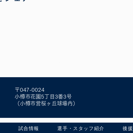
〒047-0024
小樽市花園5丁目3番3号
（小樽市営桜ヶ丘球場内）
せ
試合情報
選手・スタッフ紹介
後