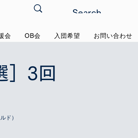
援会
OB会
入団希望
お問い合わせ
選］3回
ールド）