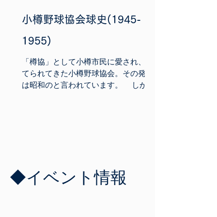
小樽野球協会球史(1945-
1955)
「樽協」として小樽市民に愛され、育
てられてきた小樽野球協会。その発足
は昭和のと言われています。 しか
し、大正時代には「札樽実業団野球大
会」や「全道実業団野球大会」（その
後「全道樺太実業団野球大会」とな
る。）が開催され、市内からもユニオ
ンやスパルタなど複数のチームが参加
して...
​◆イベント情報