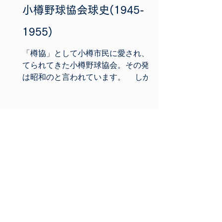
小樽野球協会球史(1945-
1955)
「樽協」として小樽市民に愛され、育
てられてきた小樽野球協会。その発足
は昭和のと言われています。 しか
し、大正時代には「札樽実業団野球大
会」や「全道実業団野球大会」（その
後「全道樺太実業団野球大会」とな
る。）が開催され、市内からもユニオ
ンやスパルタなど複数のチームが参加
して...
​◆OB会員の方はこちら
会員名簿