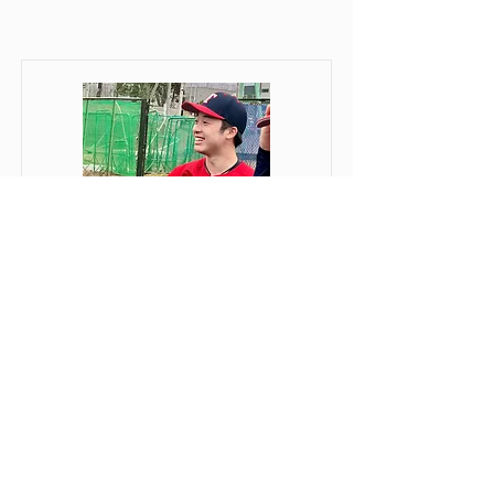
OP戦
​対
札幌大学
2025年4月13日
札大G
Win!
-
12
2