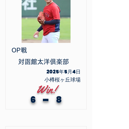
OP戦
​対
函館太洋倶楽部
2025年5月4日
小樽桜ヶ丘球場
Win!
-
6
8