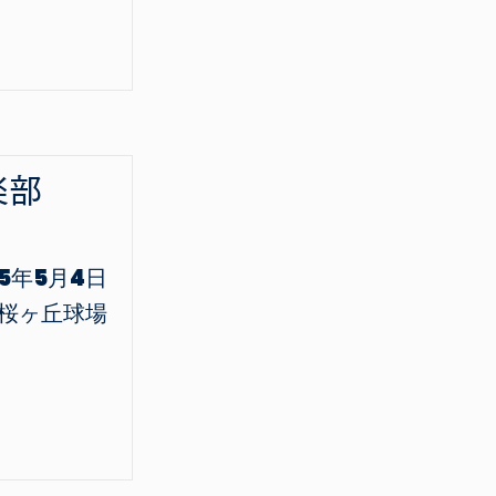
楽部
25年5月4日
桜ヶ丘球場