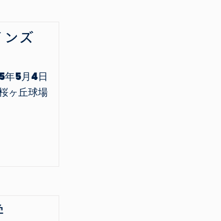
インズ
25年5月4日
桜ヶ丘球場
学