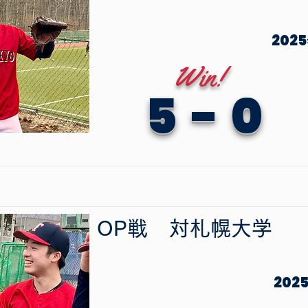
202
Win!
5
-
0
OP戦
​対
札幌大学
202