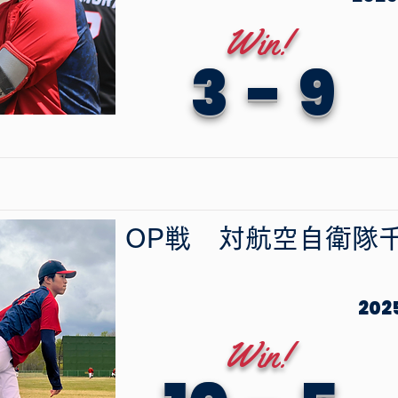
Win!
3
-
9
OP戦
​対
航空自衛隊
202
Win!