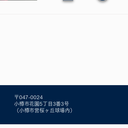
〒047-0024
小樽市花園5丁目3番3号
（小樽市営桜ヶ丘球場内）