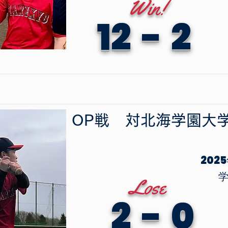
Win!
12
-
2
OP戦
​対
北海学園大
202
Lose
2
-
0