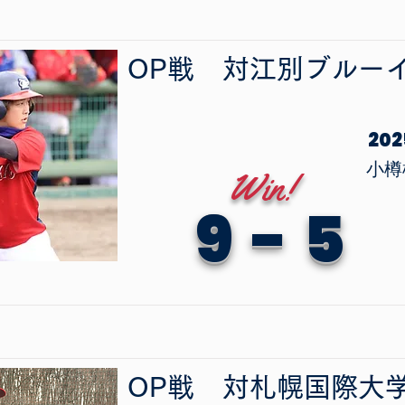
OP戦
​対
江別ブルー
20
小樽
Win!
9
-
5
OP戦
​対
札幌国際大