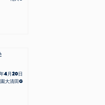
学
5年4月20日
学園大清田G