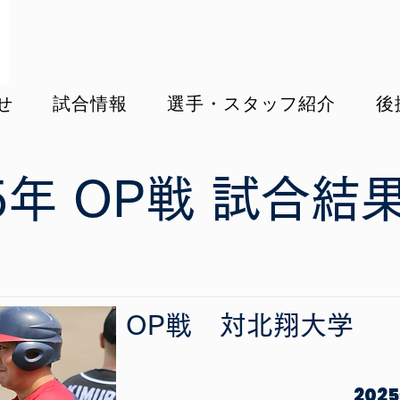
せ
試合情報
選手・スタッフ紹介
後
25年 OP戦 試合結
OP戦
​対
北翔大学
202