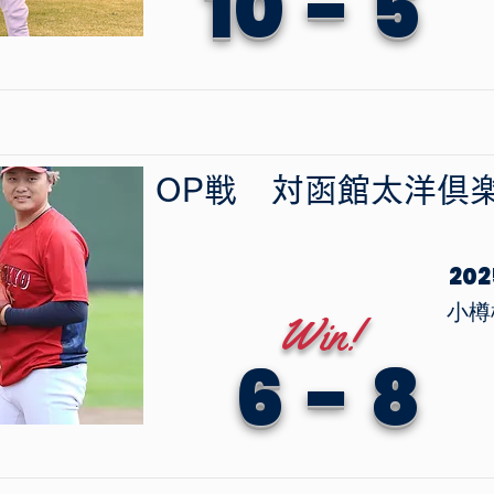
10
-
5
OP戦
​対
函館太洋倶
20
小樽
Win!
6
-
8